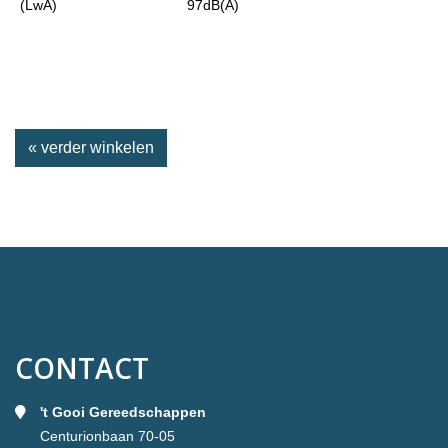
(LwA)
97dB(A)
« verder winkelen
CONTACT
't Gooi Gereedschappen
Centurionbaan 70-05