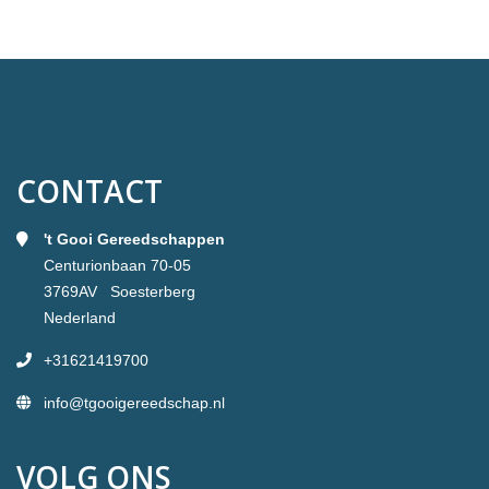
vragen over
wij hanteren.
bezorging.
CONTACT
't Gooi Gereedschappen
Centurionbaan 70-05
3769AV Soesterberg
Nederland
+31621419700
info@tgooigereedschap.nl
VOLG ONS