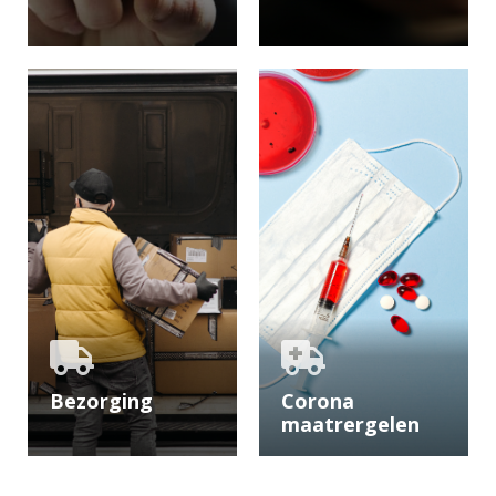
U kunt op
U kunt op diverse
verschillende
maniet bij ons
manieren contact
betalen, bekijk
met ons opnemen,
hier de
bekijk hier de
betaalmogelijkheden.
mogelijkheden.
Bezorging
Corona
maatrergelen
Bekijk hier de
Bekijk hier welke
veelgestelde
coronamaatregelen