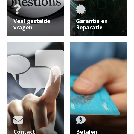
Veel gestelde
Garantie en
vragen
Reparatie
Heeft uw vragen,
Wij hebben
wij hebben al veel
vragen over
antwoorden voor u
garantie en
op een rijtje gezet.
reparatie hier op
een rij gezet.
Contact
Betalen