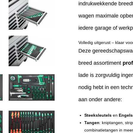
indrukwekkende breed
wagen maximale opbergr
iedere garage of werkp
Volledig uitgerust – klaar voo
Deze gereedschapswage
breed assortiment
pro
lade is zorgvuldig inger
nodig hebt in een tec
aan onder andere:
Steeksleutels
en
Engels
Tangen
: kniptangen, st
combinatietangen in mee