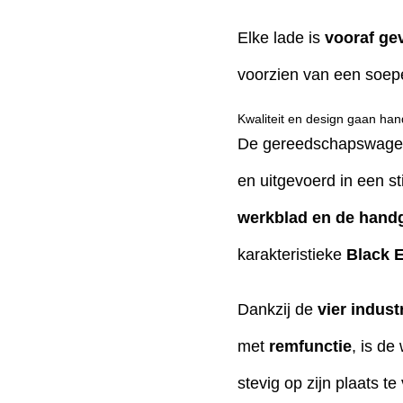
Elke lade is
vooraf ge
voorzien van een soepel
Kwaliteit en design gaan han
De gereedschapswagen 
en uitgevoerd in een sti
werkblad en de handg
karakteristieke
Black E
Dankzij de
vier indust
met
remfunctie
, is d
stevig op zijn plaats t