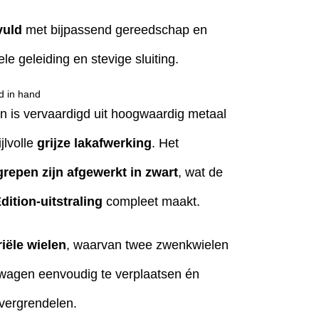
vuld
met bijpassend gereedschap en
e geleiding en stevige sluiting.
d in hand
is vervaardigd uit hoogwaardig metaal
jlvolle
grijze lakafwerking
. Het
repen zijn afgewerkt in zwart
, wat de
dition-uitstraling
compleet maakt.
riële wielen
, waarvan twee zwenkwielen
e wagen eenvoudig te verplaatsen én
e vergrendelen.