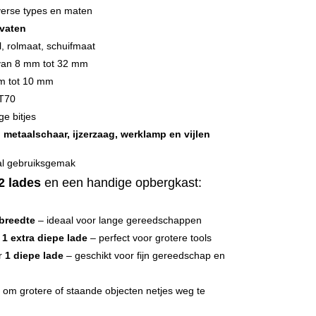
verse types en maten
vaten
al, rolmaat, schuifmaat
van 8 mm tot 32 mm
m tot 10 mm
 T70
ge bitjes
 metaalschaar, ijzerzaag, werklamp en vijlen
al gebruiksgemak
2 lades
en een handige opbergkast:
 breedte
– ideaal voor lange gereedschappen
n
1 extra diepe lade
– perfect voor grotere tools
er
1 diepe lade
– geschikt voor fijn gereedschap en
 om grotere of staande objecten netjes weg te