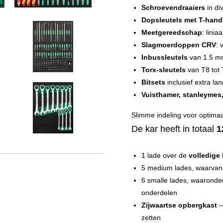
Schroevendraaiers
in di
Dopsleutels met T-hand
Meetgereedschap
: linia
Slagmoerdoppen CRV
: 
Inbussleutels
van 1.5 m
Torx-sleutels
van T8 tot
Bitsets
inclusief extra lan
Vuisthamer, stanleymes,
Slimme indeling voor optima
De kar heeft in totaal
1
1 lade over de
volledige
5 medium lades, waarva
6 smalle lades, waarond
onderdelen
Zijwaartse opbergkast
–
zetten