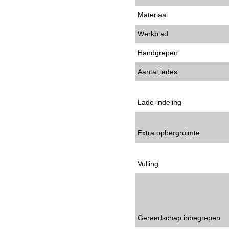
Materiaal
Werkblad
Handgrepen
Aantal lades
Lade-indeling
Extra opbergruimte
Vulling
Gereedschap inbegrepen