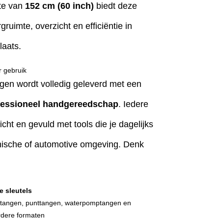
te van
152 cm (60 inch)
biedt deze
uimte, overzicht en efficiëntie in
laats.
r gebruik
n wordt volledig geleverd met een
fessioneel handgereedschap
. Iedere
icht en gevuld met tools die je dagelijks
hnische of automotive omgeving. Denk
e sleutels
riptangen, punttangen, waterpomptangen en
rdere formaten